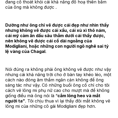
đang cố thoát khỏi cái khả năng đồ hoạ thiên bẩm
của ông mà không được .
Dường như ông chỉ vẽ được cái đẹp như nhìn thấy
nhưng không vẽ được cái xấu, cái xù xì thô nám,
cái mỹ cảm ẩn dấu sâu thẳm dưới cái thấy được,
nên không vẽ được cái cổ dài ngoằng của
Modigliani, hoặc những con người ngô nghê sai tỷ
lệ vàng của Chagal
.
Nói đúng ra không phải ông không vẽ được như vậy
nhưng cái khả năng trời cho ở bàn tay khéo léo, một
cách nào đóng âm thầm ngăn cản không để ông
sáng tác như vậy. Có những buổi ông cố chỉ cho tôi
cách vẽ lông mi phụ nữ cao cho mượt mà để không
giống điều mà ông nói là “
cắm lông heo và mắt
người ta”
. Tôi chịu thua vì lại thấy đôi mắt không vẽ
lông mi của những cô gái Modigliani đẹp hơn.