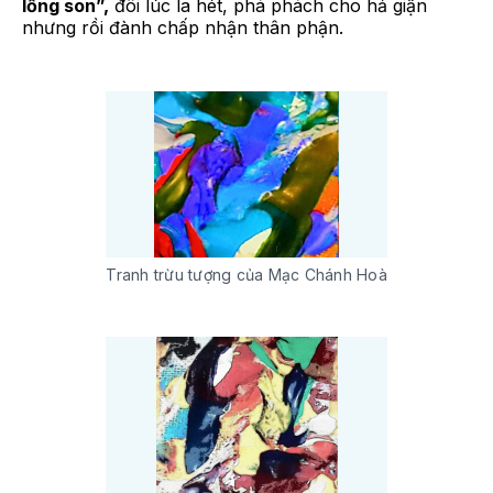
lồng son”,
đôi lúc la hét, phá phách cho hả giận
nhưng rồi đành chấp nhận thân phận.
Tranh trừu tượng của Mạc Chánh Hoà