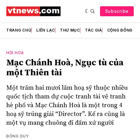
Subscribe
TRANG CHỦ
LIÊN LẠC
THƯ MỤC
TÁC GIẢ
CỘNG ĐỒNG
HỘI HOẠ
Mạc Chánh Hoà, Ngục tù của
một Thiên tài
Một trăm hai mươi lăm hoạ sỹ thuộc nhiều
quốc tịch tham dự cuộc tranh tài vẽ tranh
hè phố và Mạc Chánh Hoà là một trong 4
hoạ sỹ trúng giải “Director”. Kể ra cũng là
một vụ mang chuông đi đấm xứ người
ĐÔNG DUY