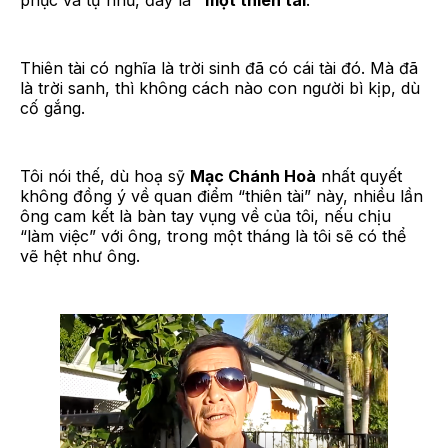
phục và tự nhủ, đây là
“một thiên tài
.”
Thiên tài có nghĩa là trời sinh đã có cái tài đó. Mà đã
là trời sanh, thì không cách nào con người bì kịp, dù
cố gắng.
Tôi nói thế, dù hoạ sỹ
Mạc Chánh Hoà
nhất quyết
không đồng ý về quan điểm “thiên tài” này, nhiều lần
ông cam kết là bàn tay vụng về của tôi, nếu chịu
“làm việc” với ông, trong một tháng là tôi sẽ có thể
vẽ hệt như ông.