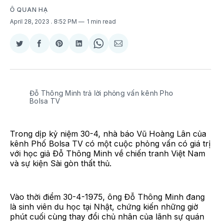
Ô QUAN HẠ
April 28, 2023
. 8:52 PM
1 min read
Share
Share
Share
Share
Share
Share
on
on
on
on
on
via
Twitter
Facebook
Pinterest
LinkedIn
WhatsApp
Email
Đỗ Thông Minh trả lời phỏng vấn kênh Pho
Bolsa TV
Trong dịp kỷ niệm 30-4, nhà báo Vũ Hoàng Lân của
kênh Phố Bolsa TV có một cuộc phỏng vấn có giá trị
với học giả Đỗ Thông Minh về chiến tranh Việt Nam
và sự kiện Sài gòn thất thủ.
Vào thời điểm 30-4-1975, ông Đỗ Thông Minh đang
là sinh viên du học tại Nhật, chứng kiến những giờ
phút cuối cùng thay đổi chủ nhân của lãnh sự quán