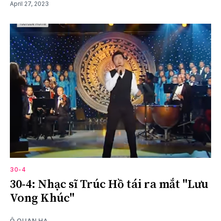
April 27, 2023
30-4
30-4: Nhạc sĩ Trúc Hồ tái ra mắt "Lưu
Vong Khúc"
Ô QUAN HẠ