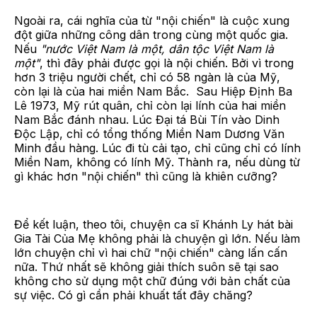
Ngoài ra, cái nghĩa của từ "nội chiến" là cuộc xung
đột giữa những công dân trong cùng một quốc gia.
Nếu
"nước Việt Nam là một, dân tộc Việt Nam là
một"
, thì đây phải được gọi là nội chiến. Bởi vì trong
hơn 3 triệu người chết, chỉ có 58 ngàn là của Mỹ,
còn lại là của hai miền Nam Bắc. Sau Hiệp Định Ba
Lê 1973, Mỹ rút quân, chỉ còn lại lính của hai miền
Nam Bắc đánh nhau. Lúc Đại tá Bùi Tín vào Dinh
Độc Lập, chỉ có tổng thống Miền Nam Dương Văn
Minh đầu hàng. Lúc đi tù cải tạo, chỉ cũng chỉ có lính
Miền Nam, không có lính Mỹ. Thành ra, nếu dùng từ
gì khác hơn "nội chiến" thì cũng là khiên cưỡng?
Để kết luận, theo tôi, chuyện ca sĩ Khánh Ly hát bài
Gia Tài Của Mẹ không phải là chuyện gì lớn. Nếu làm
lớn chuyện chỉ vì hai chữ "nội chiến" càng lấn cấn
nữa. Thứ nhất sẽ không giải thích suôn sẽ tại sao
không cho sử dụng một chữ đúng với bản chất của
sự việc. Có gì cần phải khuất tất đây chăng?