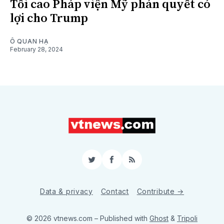
Tối cao Pháp viện Mỹ phán quyết có
lợi cho Trump
Ô QUAN HẠ
February 28, 2024
Twitter
Facebook
RSS
Data & privacy
Contact
Contribute →
© 2026 vtnews.com
– Published with
Ghost
&
Tripoli