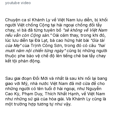
youtube video
Chuyện ca sĩ Khánh Ly về Việt Nam lưu diễn, bị khối
người Việt chống Cộng tại hải ngoại chống đối tẩy
chay, vì bà đã từng tuyên bố
"sẽ không về Việt Nam
nếu vẫn còn Cộng sản."
Oái oăm thay, trong khi đó,
lúc lưu diễn tại Đà Lạt, bà cao hứng hát bài
"Gia tài
của Mẹ"
của Trịnh Công Sơn, trong đó có câu
"hai
mươi năm nội chiến từng ngày"
cũng bị những người
thuộc phe bảo vệ chế độ lên tiếng chê bai tẩy chay
kết tội phản động.
Sau giai đoạn Đổi Mới và nhất là sau khi nối lại bang
giao với Mỹ, nhà nước Việt Nam đã mở cửa để cho
những người có tên tuổi ở hải ngoại, như Nguyễn
Cao Kỳ, Phạm Duy, Thích Nhất Hạnh, về Việt Nam
như những sứ giả của hòa giải. Và Khánh Ly cũng là
một trường hợp tương tự như vậy.