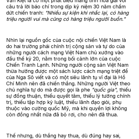
Văn Kiệt là có một phát biểu mang tính hòa giải với
câu trả lời báo chí trong dịp kỷ niệm 30 năm chấm
dứt chiến tranh:
"Nhiều sự kiện khi nhắc lại, có hàng
triệu người vui mà cũng có hàng triệu người buồn."
Nhìn lại nguồn gốc của cuộc nội chiến Việt Nam là
do hai trường phái chính trị cộng sản và tự do của
những người cách mạng Việt Nam chủ xướng vào
đầu thế kỷ 20, nằm trong bối cảnh lớn của cuộc
Chiến Tranh Lạnh. Những người cộng sản Việt Nam
thừa hưởng được một sách lược cách mạng triệt để
của Nga Sô viết và có một siêu lãnh tụ vĩ đại là Hồ
Chí Minh nên đã chiến thắng. Những người Việt theo
chủ nghĩa tự do mà được gọi là phe
"quốc gia"
, thiếu
sự đồng thuận, thiếu quyết tâm, thiếu lý tưởng chính
trị, thiếu tập hợp kỷ luật, thiếu lãnh đạo giỏi, phụ
thuộc vào cường quốc Mỹ, mà khi quyền lợi không
còn đồng nhất nữa đã bỏ rơi, cho nên đã thua.
Thế nhưng, dù thắng hay thua, dù đúng hay sai,