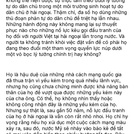
không thể hiện được sự thực tâm theo đuổi lý tưởng
tự do dân chủ trong một môi trường sinh hoạt tự do
dân chủ ở hải ngoại. Thậm chí, đa số họ dùng những
thủ đoạn phản tự do dân chủ để triệt hạ lẫn nhau.
Những hành động này không mang lại sự thuyết
phục nào cho những nổ lực kêu gọi đấu tranh của
họ đối với người Việt tại hải ngoại lẫn trong nước. Và
người ta không tránh khỏi việc đặt vấn đề có phải họ
đang theo đuổi một tham vọng quyền lực núp dưới
một vỏ bọc lý tưởng chính trị hay không?
Họ là hậu duệ của những nhà cách mạng quốc gia
đã thua trận vì yếu kém trong quá nhiều lãnh vực,
nhưng họ cũng chưa chứng minh được khả năng bản
thân của họ để vượt qua được những yếu kém này
của cha ông. Có thể, họ không nhìn thấy hoặc
không công nhận đây là những yếu kém của họ.
Nhưng sự thật là, sau gần 50 năm, nỗ lực đấu tranh
của họ ở hải ngoại là vẫn còn rất nhỏ nhoi. Họ chỉ hy
vọng rằng nếu họ xúi dục một cuộc cách mạng màu
xảy ra, sau đó, nước Mỹ sẽ nhảy vào bảo kê để tất