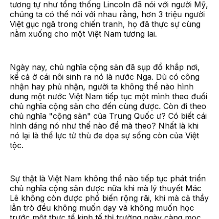
tương tự như tổng thống Lincoln đã nói với người Mỹ,
chúng ta có thể nói với nhau rằng, hơn 3 triệu người
Việt gục ngã trong chiến tranh, họ đã thực sự cùng
nằm xuống cho một Việt Nam tương lai.
Ngày nay, chủ nghĩa cộng sản đã sụp đổ khắp nơi,
kể cả ở cái nôi sinh ra nó là nước Nga. Dù có công
nhận hay phủ nhận, người ta không thể nào hình
dung một nước Việt Nam tiếp tục một mình theo đuổi
chủ nghĩa cộng sản cho đến cùng được. Còn đi theo
chủ nghĩa "cộng sản" của Trung Quốc ư? Có biết cái
hình dáng nó như thế nào để mà theo? Nhất là khi
nó lại là thế lực tử thù đe dọa sự sống còn của Việt
tộc.
Sự thật là Việt Nam không thể nào tiếp tục phát triển
chủ nghĩa cộng sản được nữa khi mà lý thuyết Mác
Lê không còn được phổ biến rộng rãi, khi mà cả thầy
lẫn trò đều không muốn dạy và không muốn học
trước một thực tế kinh tế thị trường ngày càng mọc