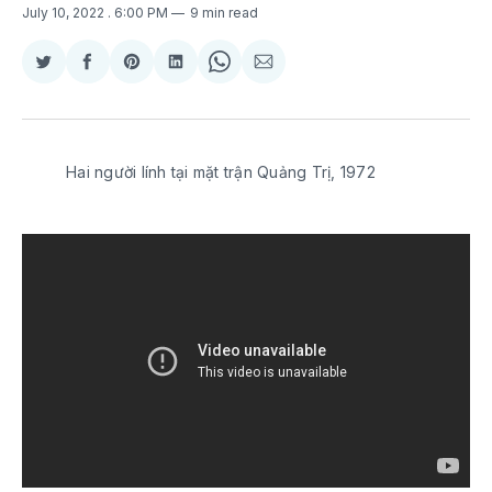
July 10, 2022
. 6:00 PM
9 min read
Share
Share
Share
Share
Share
Share
on
on
on
on
on
via
Twitter
Facebook
Pinterest
LinkedIn
WhatsApp
Email
Hai người lính tại mặt trận Quảng Trị, 1972