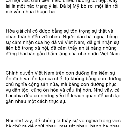
cả mọi việc diễn biến theo chiều hướng tốt đẹp. Đây
lại là một não trạng ỷ lại. Đã bị Mỹ bỏ rơi một lần rồi
mà vẫn chưa thuộc bài.
Hòa giải chỉ có được bằng sự tôn trọng sự thật và
chân thành đến với nhau. Người dân hải ngoại bằng
sự cảm nhận của họ đã về Việt Nam, đã ghi nhận sự
tiến bộ trong xã hội, đã cảm thấy an ủi bằng những
động thái hàn gắn thầm lặng của nhà nước Việt Nam.
Chính quyền Việt Nam trên con đường tìm kiếm sự
ổn định và tồn tại của chế độ không bằng con đường
chủ nghĩa cộng sản nữa, mà bằng con đường phục
vụ dân tộc, cũng ôn hòa và cầu thị hơn. Như vậy, cả
hai phía đều có những yếu tố khách quan để xích lại
gần nhau một cách thực sự.
Nói như vậy, để chúng ta thấy sự vô nghĩa trong việc
bẻ chữ ra để chửi nhau, mạt sát nhau, hành hạ nhau