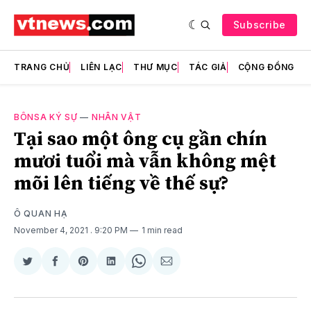
Subscribe
TRANG CHỦ
LIÊN LẠC
THƯ MỤC
TÁC GIẢ
CỘNG ĐỒNG
BÔNSA KÝ SỰ
—
NHÂN VẬT
Tại sao một ông cụ gần chín
mươi tuổi mà vẫn không mệt
mõi lên tiếng về thế sự?
Ô QUAN HẠ
November 4, 2021
. 9:20 PM
1 min read
Share
Share
Share
Share
Share
Share
on
on
on
on
on
via
Twitter
Facebook
Pinterest
LinkedIn
WhatsApp
Email